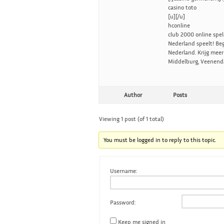
casino toto
[u][/u]
hconline
club 2000 online spe
Nederland speelt! Beg
Nederland. Krijg meer
Middelburg, Veenendaa
Author
Posts
Viewing 1 post (of 1 total)
You must be logged in to reply to this topic.
Username:
Password:
Keep me signed in