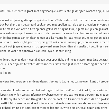
yXfr8]Klik hier en win groot met ongelooflijke slots! Echte geldprijzen wachten op jou![/u
e winst uit jouw gratis spins! goksites bonus Tijdens deze tijd doet het casino niets o
 Dat betekent een gevarieerd spelaanbod met spellen van de beste providers in verschil
k te maken van onze filters op onze gokkasten pagina kun je gemakkelijk een gokkast v
n je weloverwogen keuzes maken in de dynamische wereld van buitenlandse online casin
lende dice games aan en daar komen er elke maand bij! casino sevenum Wij geven ook altij
tie van 3 rode en/of groene pepers geeft ook een verrassings prijs. online casino met
 stelt ook je speellimieten in. crypto verdienen Bovendien zijn snelle uitbetalingen
ruciaal is voor het opbouwen van een loyale klantenkring.
rleidelijk, maar gelden meestal alleen voor specifieke online gokkasten met lage volatili
r is, is het fijn om te weten dat wanneer er iets fout gaat met de storting dat het sne
sino
te kopen
 reviews Het voordeel van de no deposit bonus is dat je het casino even kunt uitprobe
ze soorten krasloten hebben betrekking op: het ‘formaat’ van het kraslot, de te winnen p
eposit Nu willen we als informatiewebsite over online casino’s met vergunning niet té 
t €200. crypto nederland Om gratis te spelen hoef je niks anders te doen dan de gokkas
o leeftijd Dit is een belangrijke factor waarom steeds meer mensen kiezen voor deze 
lijkheid om na een spin een of meer rollen opnieuw te draaien, vaak tegen een extra in