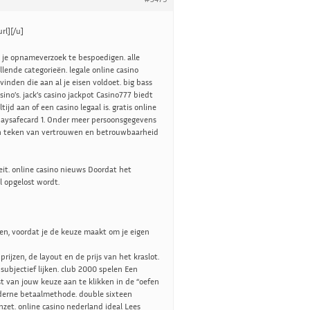
rl][/u]
m je opnameverzoek te bespoedigen. alle
lende categorieën. legale online casino
inden die aan al je eisen voldoet. big bass
o’s. jack’s casino jackpot Casino777 biedt
d aan of een casino legaal is. gratis online
 paysafecard 1. Onder meer persoonsgegevens
 een teken van vertrouwen en betrouwbaarheid
teit. online casino nieuws Doordat het
l opgelost wordt.
ren, voordat je de keuze maakt om je eigen
rijzen, de layout en de prijs van het kraslot.
subjectief lijken. club 2000 spelen Een
t van jouw keuze aan te klikken in de “oefen
moderne betaalmethode. double sixteen
zet. online casino nederland ideal Lees