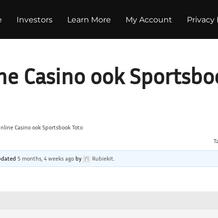
e
Investors
Learn More
My Account
Privacy 
ne Casino ook Sportsbo
nline Casino ook Sportsbook Toto
T
 updated
5 months, 4 weeks ago
by
Rubiekit
.