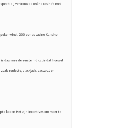
e speelt bij vertrouwde online casino’s met
e poker winst. 200 bonus casino Kansino
t is daarmee de eerste indicatie dat hoewel
zoals roulette, blackjack, baccarat en
rypto kopen Het zijn incentives om meer te