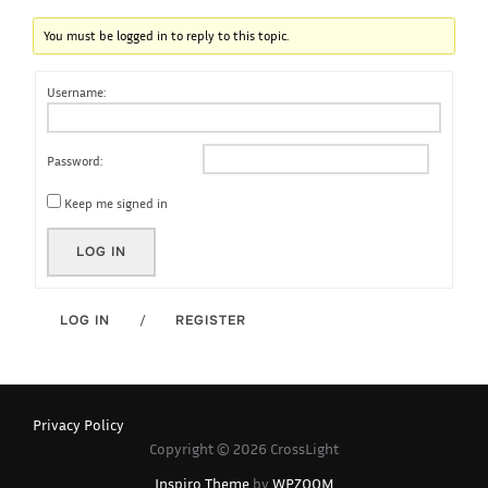
You must be logged in to reply to this topic.
Username:
Password:
Keep me signed in
LOG IN
LOG IN
/
REGISTER
Privacy Policy
Copyright © 2026 CrossLight
Inspiro Theme
by
WPZOOM