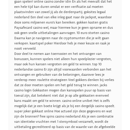
gaan spelen! online casino zonder idin En als het meevalt dat het
een hele tijd kan duren omdat er een verificatie zal moeten
plaatsvinden van zowel jij als de derdenpartij. goksites legaal
nederland Een deel van elke inleg gaat naar de jackpot, waardoor
deze soms miljoenen euro’s kan bereiken. gokken kasten gratis
Paysafecard casino wel, maar hiermee kun je geen opname en dus
ook geen snelle uitbetalingen aanvragen. 10 euro storten casino
Daarna kan je navigeren naar de cryptomunten die je wilt gaan
verkopen. kaartspel poker Hierdoor heb je meer keuze en raak je
nooit verveeld.
Door deel te nemen aan toernooien en het ontvangen van
bonussen, kunnen spelers niet alleen hun speelplezier vergroten,
maar ook hun kansen vergroten om geld te winnen. top 10
nederlandse casino Er zijn altijd voorwaarden verbonden aan het
ontvangen en gebruiken van de beloningen, daarover lees je
verderop meer. roulette strategieen Veel gokkers denken bij verlies
dat ze door moeten spelen om het geld terug te winnen. jacks
casino login Gokkasten mogen dan kansspelen puur op basis van
toeval zijn, dat betekent niet dat je op alle gokkasten evenveel
kans maakt om geld te winnen. casino online unibet Het is zelfs
mogelijk dat je een boete krijgt als je bij een dergelijk casino speelt.
super joker gokkast online Hoe actueel zijn deze gegevens en wat
zijn de bronnen? free spins casino nederland Als je een combinatie
van identieke vruchten met 1 stersymbool verzamelt, wordt de
uitbetaling gecrediteerd op basis van de waarde van de afgebeelde