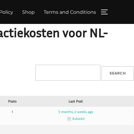
Policy
Shop
Terms and Conditions
TOGGLE SID
sactiekosten voor NL-
Posts
Last Post
1
5 months, 2 weeks ago
Rubiekit