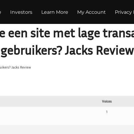
e
Investors
Learn More
My Account
Privacy 
je een site met lage tran
gebruikers? Jacks Review
ruikers? Jacks Review
Voices
1