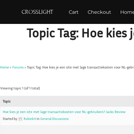
S
CROSSLIGHT
Cart
Checkout
Hom
k
i
Topic Tag: Hoe kies 
p
t
o
c
o
Home
›
Forums
›
Topic Tag: Hoe kies je een site met lage transactiekosten voor NL-geb
n
t
e
Viewing topic 1 (of 1 total)
n
Topic
t
Hoe kies je een site met lage transactiekosten voor NL-gebruikers? Jacks Review
Started by:
Rubiekit
in:
General Discussions